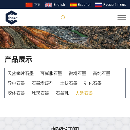
中文
English
Español
Pусский язык
产品展示
天然鳞片石墨
可膨胀石墨
微粉石墨
高纯石墨
导电石墨
石墨增碳剂
土状石墨
硅化石墨
胶体石墨
球形石墨
石墨乳
人造石墨
邮件订阅